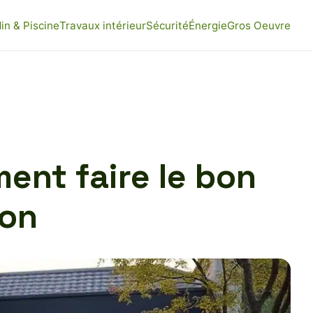
in & Piscine
Travaux intérieur
Sécurité
Énergie
Gros Oeuvre
ment faire le bon
son